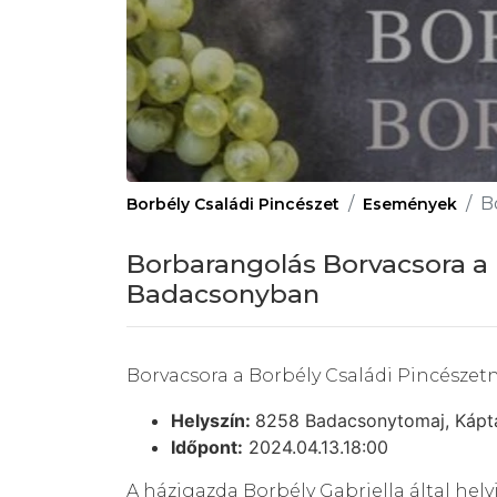
B
Borbély Családi Pincészet
Események
Borbarangolás Borvacsora a 
Badacsonyban
Borvacsora a Borbély Családi Pincészetnél
Helyszín:
8258 Badacsonytomaj, Káptal
Időpont:
2024.04.13.18:00
A házigazda Borbély Gabriella által hely