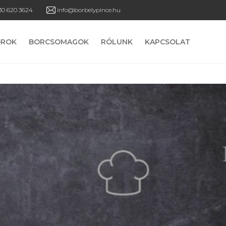
30 620 3624
info@borbelypince.hu
OROK
BORCSOMAGOK
RÓLUNK
KAPCSOLAT