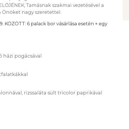
ELŐJÉNEK, Tamásnak szakmai vezetésével a
 Önöket nagy szeretettel.
KÖZÖTT: 6 palack bor vásárlása esetén + egy
ó házi pogácsával
tfalatkákkal
lonnával, rizssaláta sült tricolor paprikával