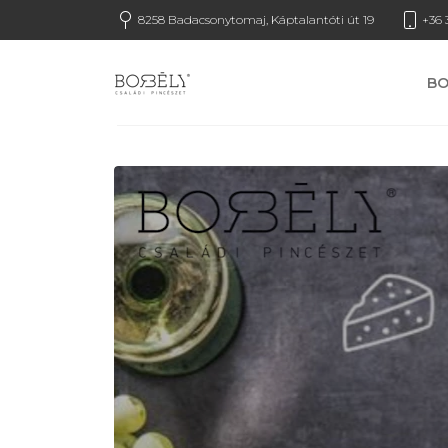
8258 Badacsonytomaj, Káptalantóti út 19
+36 
B