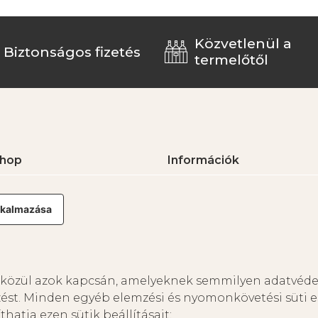
Közvetlenül a
Biztonságos fizetés
termelőtől
hop
Információk
orok
Gyakori kérdések
orok
Rendelés követése
alkalmazása
orok
Visszaküldési és visszatérítési
omagok
feltételek
Elállási nyilatkozat minta
Impresszum
tik közül azok kapcsán, amelyeknek semmilyen adatvéd
Szállítási díjak
ést. Minden egyéb elemzési és nyomonkövetési süti 
atja ezen sütik beállításait: