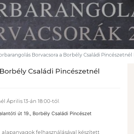
orbarangolás Borvacsora a Borbély Családi Pincészetné
Borbély Családi Pincészetnél
 Április 13-án 18:00-tól.
antóti út 19., Borbély Családi Pincészet
i alapanyagok felhasználásával készített