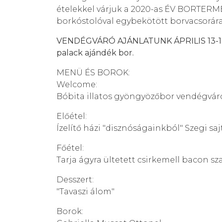
ételekkel várjuk a 2020-as ÉV BORTERM
borkóstolóval egybekötött borvacsorára
VENDÉGVÁRÓ AJÁNLATUNK ÁPRILIS 13-19. 
palack ajándék bor.
MENÜ ÉS BOROK:
Welcome:
Bóbita illatos gyöngyözőbor vendégvár
Előétel:
Ízelítő házi "disznóságainkból" Szegi saj
Főétel:
Tarja ágyra ültetett csirkemell bacon sza
Desszert:
"Tavaszi álom"
Borok: