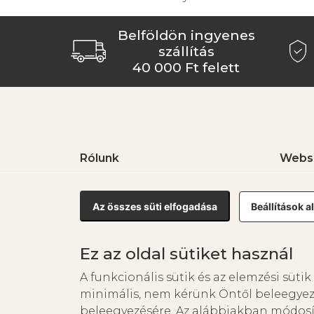
Belföldön ingyenes
szállítás
40 000 Ft felett
Rólunk
Webs
Borbély Családi Pincészet
Fehérb
Vörösb
Az összes süti elfogadása
Beállítások 
Rozéb
Borcs
Ez az oldal sütiket használ
A funkcionális sütik és az elemzési sü
minimális, nem kérünk Öntől beleegyez
beleegyezésére. Az alábbiakban módosíth