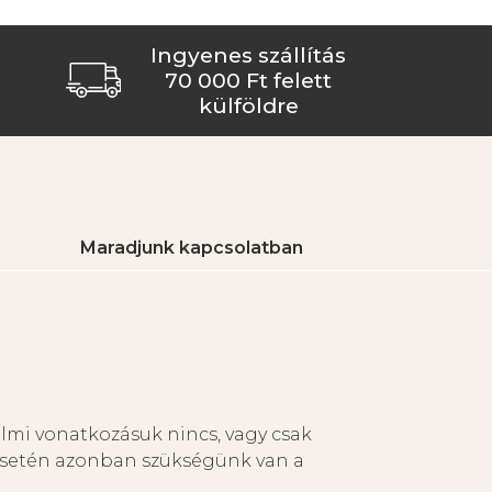
Ingyenes szállítás
70 000 Ft felett
külföldre
Maradjunk kapcsolatban
8258 Badacsonytomaj,
Káptalantóti út 19
+36 30 620 3624
info@borbelypince.hu
elmi vonatkozásuk nincs, vagy csak
esetén azonban szükségünk van a