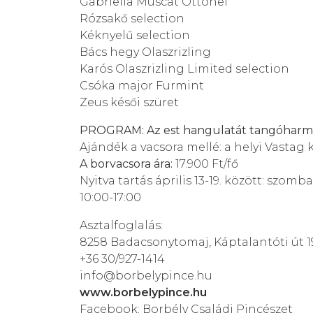
Gabriella Muscat Ottonel
Rózsakő selection
Kéknyelű selection
Bács hegy Olaszrizling
Karós Olaszrizling Limited selection
Csóka major Furmint
Zeus késői szüret
PROGRAM: Az est hangulatát tangóharmo
Ajándék a vacsora mellé: a helyi Vastag
A borvacsora ára:
17.900 Ft/fő
Nyitva tartás április 13-19. között: szomb
10:00-17:00
Asztalfoglalás:
8258 Badacsonytomaj, Káptalantóti út 1
+36 30/927-1414
info@borbelypince.hu
www.borbelypince.hu
Facebook: Borbély Családi Pincészet